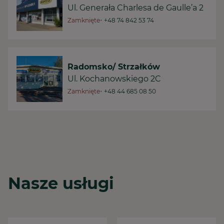
Ul. Generała Charlesa de Gaulle’a 2
•
Zamknięte
+48 74 842 53 74
Radomsko/ Strzałków
Ul. Kochanowskiego 2C
•
Zamknięte
+48 44 685 08 50
Radomsko
Ul. Krakowska 259
•
Zamknięte
+48 44 683 91 82
Nasze usługi
Tarnów
ul. Klikowska 101c