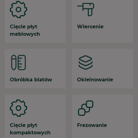
•
Zamknięte
+48 14 626 62 40
Cięcie płyt
Wiercenie
meblowych
Jasło
Ul. Towarowa 18
•
Zamknięte
+48 41 346 00 40
Rzeszów
Obróbka blatów
Okleinowanie
Ul. Aleja Żołnierzy I Armii Wojska
Polskiego 18
•
Zamknięte
+48 17 857 10 90
Częstochowa
Cięcie płyt
Frezowanie
Ul. Legionów 90/100
kompaktowych
•