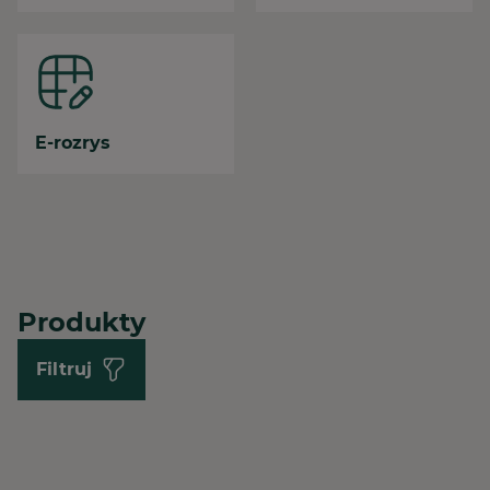
Zamknięte
+48 34 360 22 00
Bytom
Ul. Siemianowicka 105B
E-rozrys
•
Zamknięte
+48 32 289 11 36
Zawiercie
Ul. Obrońców Poczty Gdańskiej
20c
Produkty
•
Zamknięte
+48 608 498 007
Filtruj
Kielce
Ul. Wincentego Witosa 63
•
Zamknięte
+48 41 346 00 40