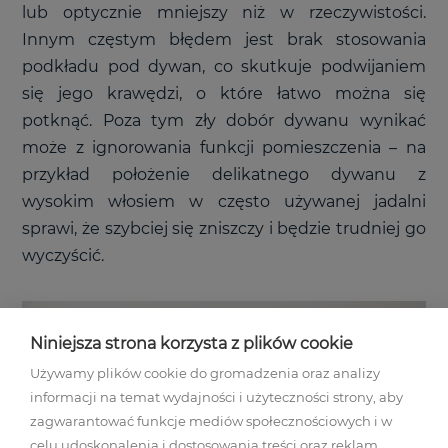
lub optycznie mniejszy niż w rzeczywistości.
Innym częstym błędem jest brak stosowania
podkładu pod dywan, co skutkuje podwijaniem
się jego krawędzi, o które łatwo można się
potknąć. Poza tym zły dobór dywanu wynikać
może z ignorowania funkcji pomieszczenia – na
przykład położenie delikatnego dywanu z
wysokim włosiem w często używanej jadalni
sprawi, że szybciej się zniszczy i będzie trudniej go
wyczyścić.
Niniejsza strona korzysta z plików cookie
Używamy plików cookie do gromadzenia oraz analizy
informacji na temat wydajności i użyteczności strony, aby
zagwarantować funkcje mediów społecznościowych i w
celu udoskonalenia i dostosowania treści oraz reklam.