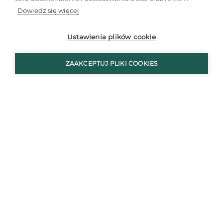
Dowiedz się więcej
Ustawienia plików cookie
ZAAKCEPTUJ PLIKI COOKIES
Dlaczego kierowanie się jedynie ceną przy zakupie
wyposażenia jest złe?
Jakość wybieranych produktów jest
najważniejsza, dlatego wybieranie rozwiązań
jedynie w oparciu o kryterium cenowe, tylko
pozornie może przynieść oszczędności. Jeśli z
różnych względów nie interesuje nas naturalny
kamień czy lite drewno, można skorzystać z
równie jakościowych rozwiązań, wybierając na
przykład produkty z oferty Woodeco i kolekcji