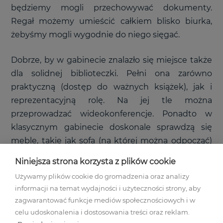
będziemy mogli przechowywać dokumenty.
Regał możemy umieścić całkiem blisko biurka,
żebyśmy mogli wygodnie do niego sięgać.
Dobrze, by w gabinecie znalazło się miejsce także
dla solidnej biblioteczki. Pełni ona zarówno
praktyczną (dostęp do ważnych książek), jak i
reprezentacyjną rolę. Na jej tle można
przeprowadzać wideokonferencje. Ponadto w
klasycznym gabinecie doskonale sprawdzą się
meble, takie jak sofa (na której można odpocząć)
oraz fotel dla klienta czy stół do spotkań w
Niniejsza strona korzysta z plików cookie
większym gronie.
Używamy plików cookie do gromadzenia oraz analizy
informacji na temat wydajności i użyteczności strony, aby
Dodatki, do gabinetu w stylu klasycznym
zagwarantować funkcje mediów społecznościowych i w
celu udoskonalenia i dostosowania treści oraz reklam.