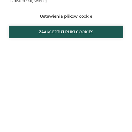
Dowiedz się więcej
Ustawienia plików cookie
ZAAKCEPTUJ PLIKI COOKIES
Oczywiście zaprojektowany w klasycznym stylu
gabinet nie może obejść się bez dodatków. Mogą
to być zarówno elementy wyróżniające się
wizualnie, jak i praktyczne.
W klasycznym gabinecie możemy umieścić zegar.