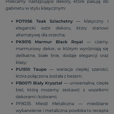
Polecamy następujące dekory, które pasują do
gabinetu w stylu klasycznym:
PD7056
Teak Szlachetny
—
klasyczny i
elegancki wzór dekoru, który stanowi
alternatywę dla orzecha;
PK9015 Marmur Black Royal
—
czarny,
marmurowy dekor, w którym wyróżniają się
delikatne, białe linie, dodaje elegancji oraz
klasy;
PU1510 Taupe
—
wariacja ciepłej szarości,
która połączona została z beżem;
PB0071 Biały Kryształ
—
uniwersalna, ciepła
biel, którą możemy zestawić z wszelkimi
dekorami i kolorami;
PF8035 Miedź Metaliczna
—
miedziane
wybarwienie i metaliczna powłoka to recepta