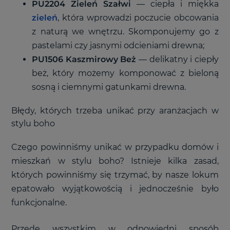
PU2204 Zieleń Szałwi
—
ciepła i miękka
zieleń
, która wprowadzi poczucie obcowania
z naturą we wnętrzu. Skomponujemy go z
pastelami czy jasnymi odcieniami drewna;
PU1506
Kaszmirowy Beż
—
delikatny i ciepły
beż, który możemy komponować z bieloną
sosną i ciemnymi gatunkami drewna.
Błędy, których trzeba unikać przy aranżacjach w
stylu boho
Czego powinniśmy unikać w przypadku domów i
mieszkań w stylu boho? Istnieje kilka zasad,
których powinniśmy się trzymać, by nasze lokum
epatowało wyjątkowością i jednocześnie było
funkcjonalne.
Przede wszystkim w odpowiedni sposób