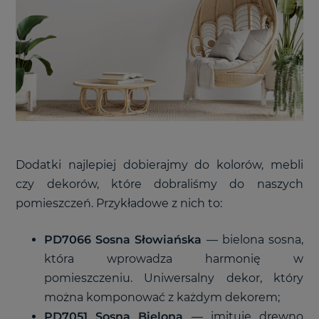
Dodatki najlepiej dobierajmy do kolorów, mebli
czy dekorów, które dobraliśmy do naszych
pomieszczeń. Przykładowe z nich to:
PD7066
Sosna Słowiańska
—
bielona sosna,
która wprowadza harmonię w
pomieszczeniu.
U
niwersalny dekor, który
można komponować z każdym dekorem;
PD7051 Sosna Bielona
—
imituje drewno