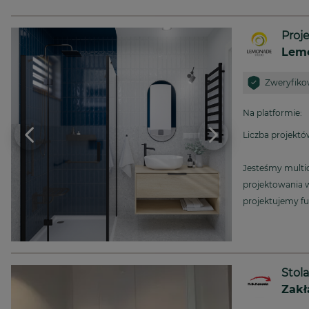
Proj
Lemo
Zweryfikow
Na platformie:
Liczba projekt
Jesteśmy multi
projektowania 
projektujemy fu
komercyjne, do
Twoich indywid
realistyczne wi
techniczną oraz
Stola
wykończeniowy
Ponadto, może