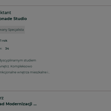
ektant
nade Studio
any Specjalista
1 rok
ów:
34
dyscyplinarnym studiem
wnętrz. Kompleksowo
nkcjonalne wnętrza mieszkalne i
pasowując je do budżetu oraz
ualnych potrzeb. Dostarczamy
zualizacje, dokumentację
 zestawienia materiałów
rz
ch i elementów wyposażenia.
Zakład Modernizacji Wnętrz H.B.Kanada
my pomóc Ci w: - opracowaniu