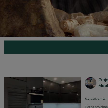
Proj
Mebl
Na platformie:
Liczba projekt