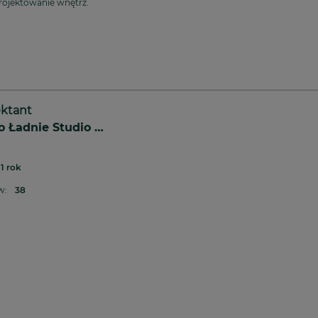
rojektowanie wnętrz.
ektant
No To Ładnie Studio Wnętrz
1 rok
ów:
38