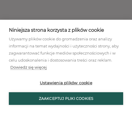
Niniejsza strona korzysta z plików cookie
Używamy plików cookie do gromadzenia oraz analizy
informacji na temat wydajności i użyteczności strony, aby
zagwarantować funkcje mediów społecznościowych i w
celu udoskonalenia i dostosowania treści oraz reklam.
Dowiedz się więcej
Regulamin akcji promocyjnej
Polityka prywatności
Ustawienia plików cookie
Regulamin
Mapa stron
ZAAKCEPTUJ PLIKI COOKIES
Ustawienia plików cookies
© Wszystkie prawa zastrzeżone