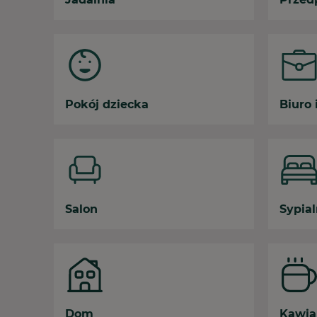
Pokój dziecka
Biuro 
Salon
Sypial
Dom
Kawia