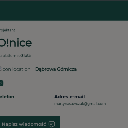
rojektant
O!nice
a platformie:
3 lata
Dąbrowa Górnicza
elefon
Adres e-mail
martynasawczuk@gmail.com
Napisz wiadomość