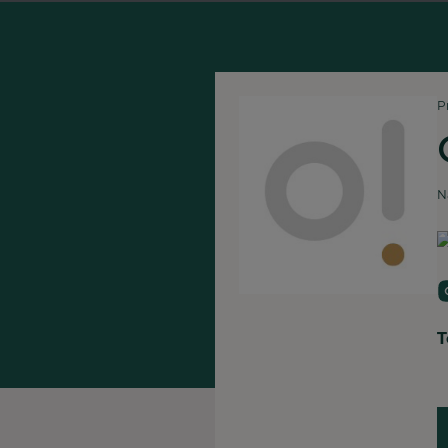
P
N
T