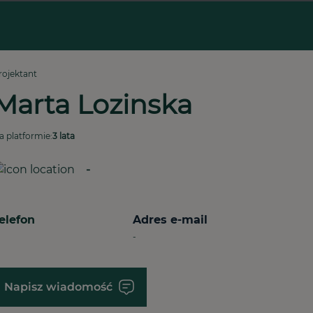
rojektant
Marta Lozinska
a platformie:
3 lata
-
elefon
Adres e-mail
-
Napisz wiadomość