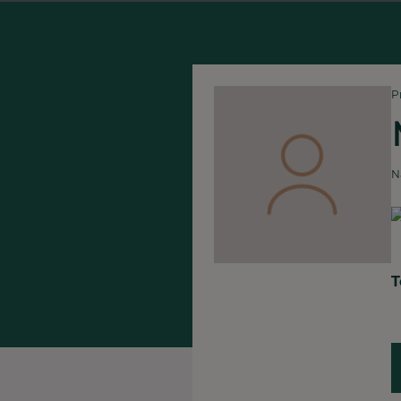
P
N
T