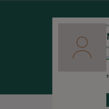
P
N
T