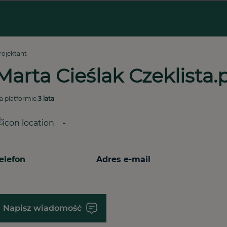
rojektant
Marta Cieślak Czeklista.p
a platformie:
3 lata
-
elefon
Adres e-mail
-
Napisz wiadomość