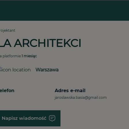
rojektant
LA ARCHITEKCI
a platformie:
1 miesiąc
Warszawa
elefon
Adres e-mail
jaroslawska.basia@gmail.com
Napisz wiadomość