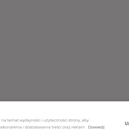
akcji promocyjnej
Polityka prywatności
Regulamin
Mapa 
na temat wydajności i użyteczności strony, aby
U
konalenia i dostosowania treści oraz reklam.
Dowiedz