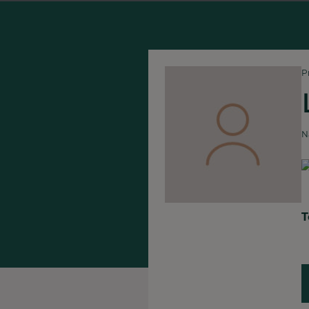
P
N
T