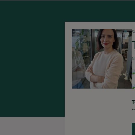
S
N
T
+