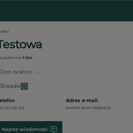
tolarz
Testowa
a platformie:
3 lata
-
elefon
Adres e-mail
ewelina_kwarciak@wp.pl
48 537 451 323
Napisz wiadomość