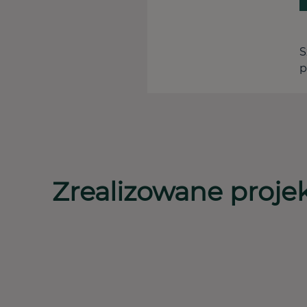
S
p
Zrealizowane proje