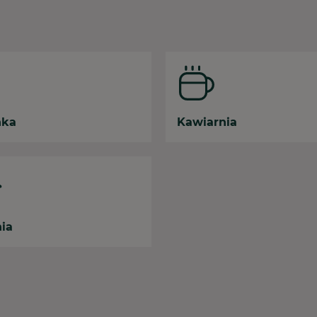
nka
Kawiarnia
nia