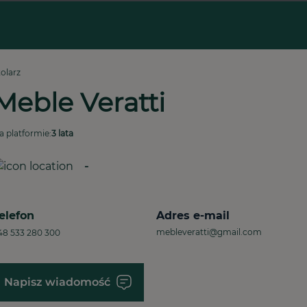
tolarz
Meble Veratti
a platformie:
3 lata
-
elefon
Adres e-mail
mebleveratti@gmail.com
48 533 280 300
Napisz wiadomość