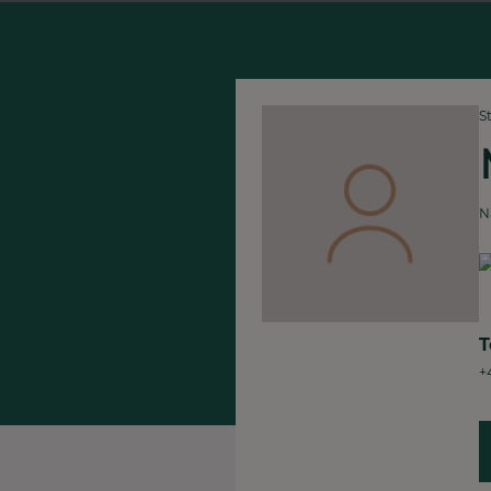
S
N
T
+