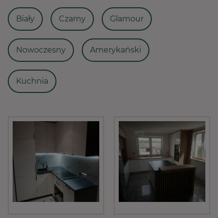
Biały
Czarny
Glamour
Nowoczesny
Amerykański
Kuchnia