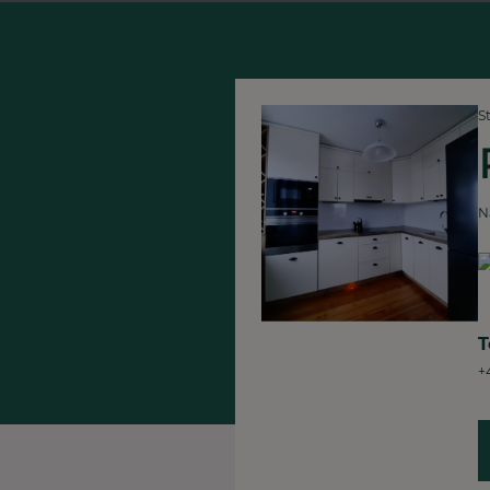
S
N
T
+