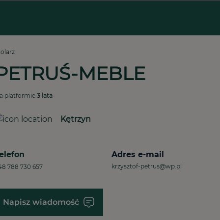
tolarz
PETRUŚ-MEBLE
a platformie:
3 lata
Kętrzyn
elefon
Adres e-mail
krzysztof-petrus@wp.pl
48 788 730 657
Napisz wiadomość