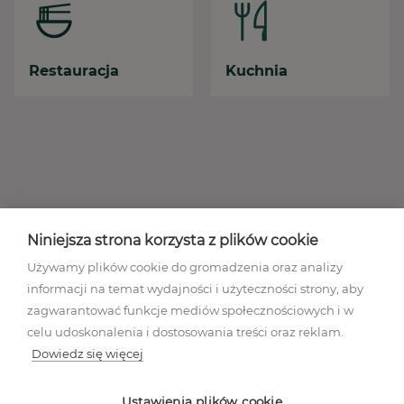
Restauracja
Kuchnia
Niniejsza strona korzysta z plików cookie
Używamy plików cookie do gromadzenia oraz analizy
informacji na temat wydajności i użyteczności strony, aby
zagwarantować funkcje mediów społecznościowych i w
celu udoskonalenia i dostosowania treści oraz reklam.
Dowiedz się więcej
Regulamin akcji promocyjnej
Polityka prywatności
Ustawienia plików cookie