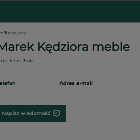
rofil prywatny
Marek Kędziora meble 
a platformie:
3 lata
elefon
Adres e-mail
-
Napisz wiadomość