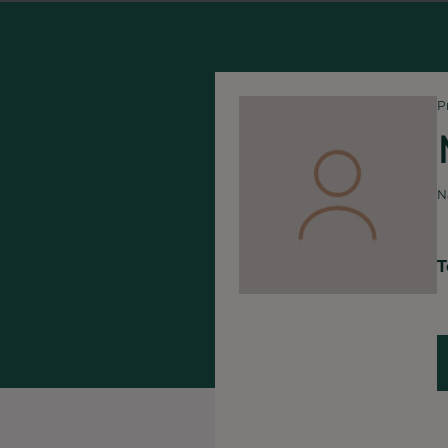
P
N
T