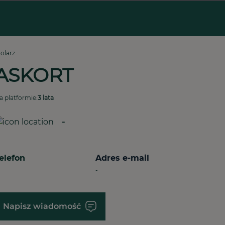
tolarz
ASKORT
a platformie:
3 lata
-
elefon
Adres e-mail
-
Napisz wiadomość