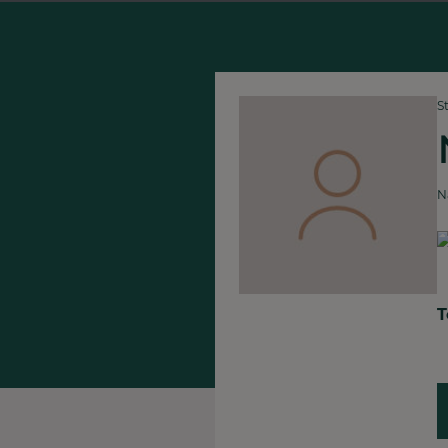
S
N
T