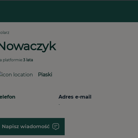
tolarz
Nowaczyk
a platformie:
3 lata
Piaski
elefon
Adres e-mail
-
Napisz wiadomość