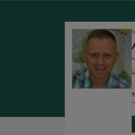
S
N
T
+