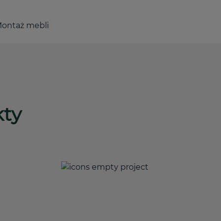
ontaż mebli
kty