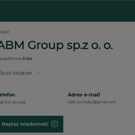
tolarz
ABM Group sp.z o. o.
a platformie:
3 lata
-
elefon
Adres e-mail
oleh.sorotskyi@gmail.com
48 574 130 448
Napisz wiadomość