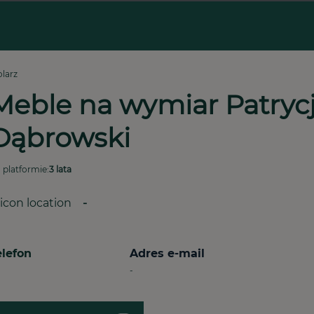
olarz
Meble na wymiar Patrycj
Dąbrowski 
 platformie:
3 lata
-
elefon
Adres e-mail
-