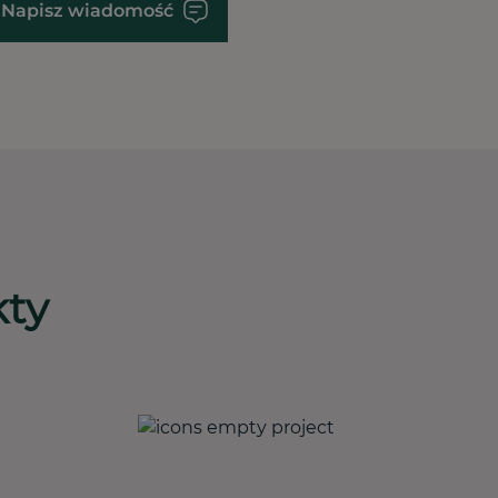
Napisz wiadomość
kty