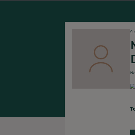
St
Na
T