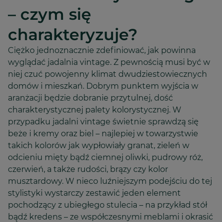
– czym się
charakteryzuje?
Ciężko jednoznacznie zdefiniować, jak powinna
wyglądać jadalnia vintage. Z pewnością musi być w
niej czuć powojenny klimat dwudziestowiecznych
domów i mieszkań. Dobrym punktem wyjścia w
aranżacji będzie dobranie przytulnej, dość
charakterystycznej palety kolorystycznej. W
przypadku jadalni vintage świetnie sprawdzą się
beże i kremy oraz biel – najlepiej w towarzystwie
takich kolorów jak wypłowiały granat, zieleń w
odcieniu mięty bądź ciemnej oliwki, pudrowy róż,
czerwień, a także rudości, brązy czy kolor
musztardowy. W nieco luźniejszym podejściu do tej
stylistyki wystarczy zestawić jeden element
pochodzący z ubiegłego stulecia – na przykład stół
bądź kredens – ze współczesnymi meblami i okrasić