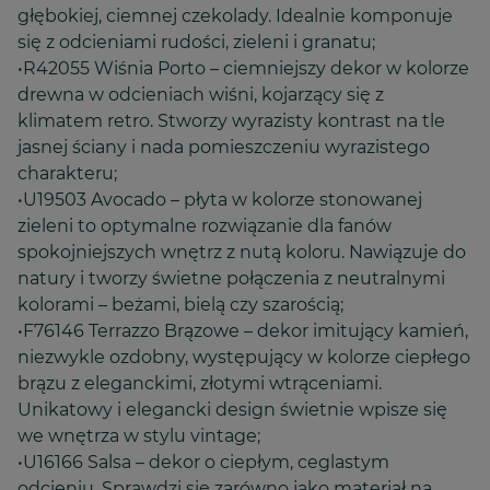
głębokiej, ciemnej czekolady. Idealnie komponuje
się z odcieniami rudości, zieleni i granatu;
•R42055 Wiśnia Porto – ciemniejszy dekor w kolorze
drewna w odcieniach wiśni, kojarzący się z
klimatem retro. Stworzy wyrazisty kontrast na tle
jasnej ściany i nada pomieszczeniu wyrazistego
charakteru;
•U19503 Avocado – płyta w kolorze stonowanej
zieleni to optymalne rozwiązanie dla fanów
spokojniejszych wnętrz z nutą koloru. Nawiązuje do
natury i tworzy świetne połączenia z neutralnymi
kolorami – beżami, bielą czy szarością;
•F76146 Terrazzo Brązowe – dekor imitujący kamień,
niezwykle ozdobny, występujący w kolorze ciepłego
brązu z eleganckimi, złotymi wtrąceniami.
Unikatowy i elegancki design świetnie wpisze się
we wnętrza w stylu vintage;
•U16166 Salsa – dekor o ciepłym, ceglastym
odcieniu. Sprawdzi się zarówno jako materiał na