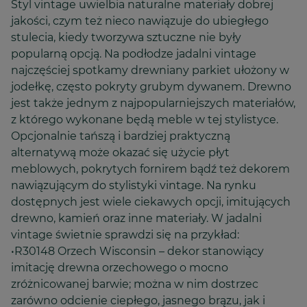
Styl vintage uwielbia naturalne materiały dobrej
jakości, czym też nieco nawiązuje do ubiegłego
stulecia, kiedy tworzywa sztuczne nie były
popularną opcją. Na podłodze jadalni vintage
najczęściej spotkamy drewniany parkiet ułożony w
jodełkę, często pokryty grubym dywanem. Drewno
jest także jednym z najpopularniejszych materiałów,
z którego wykonane będą meble w tej stylistyce.
Opcjonalnie tańszą i bardziej praktyczną
alternatywą może okazać się użycie płyt
meblowych, pokrytych fornirem bądź też dekorem
nawiązującym do stylistyki vintage. Na rynku
dostępnych jest wiele ciekawych opcji, imitujących
drewno, kamień oraz inne materiały. W jadalni
vintage świetnie sprawdzi się na przykład:
•R30148 Orzech Wisconsin – dekor stanowiący
imitację drewna orzechowego o mocno
zróżnicowanej barwie; można w nim dostrzec
zarówno odcienie ciepłego, jasnego brązu, jak i