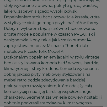
stoły wykonane z drewna, pokryte grubą warstwą
lakieru, zapewniającego wysoki połysk.
Dopełnieniem stołu będą oczywiście krzesła, które
w stylistyce vintage mogą przybierać różne formy.
Dobrym wyborem będą zarówno tapicerowane,
proste modele popularne w czasach PRL-u, jak i
designerskie ikony, takie jak krzesło numer 14
zaprojektowane przez Michaela Thoneta lub
metalowe krzesło Tolix Model A.
Doskonałym dopełnieniem jadalni w stylu vintage
będzie stylizowana komoda bądź w wersji bardziej
klimatycznej – stary kredens. Komoda wykonana z
dobrej jakości płyty meblowej, stylizowana na
mebel retro będzie zdecydowanie bardziej
praktycznym rozwiązaniem, które odciąży całą
kompozycję i nada jej bardziej współczesnego
charakteru. Segment zaś wniesie powiew nostalgii i
dobitnie podkreśli starodawny klimat wnętrza.