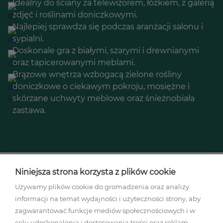
Idealny do ściany za telewizorem, łóżkiem, z galerią
zdjęć i roślinami doniczkowymi.
Najlepiej sprawdza się podczas aranżacji salonu i
sypialni.
Doskonale gra z białymi, szarymi i drewnianymi
oraz tapicerowanymi meblami.
Brązowe wnętrza wzbogacą zielone rośliny
doniczkowe o ciekawym pokroju, mosiężne i
skórzane uchwyty meblowe oraz śnieżnobiała
zastawa.
Niniejsza strona korzysta z plików cookie
Używamy plików cookie do gromadzenia oraz analizy
informacji na temat wydajności i użyteczności strony, aby
Regulamin akcji promocyjnej
zagwarantować funkcje mediów społecznościowych i w
Polityka prywatności
celu udoskonalenia i dostosowania treści oraz reklam.