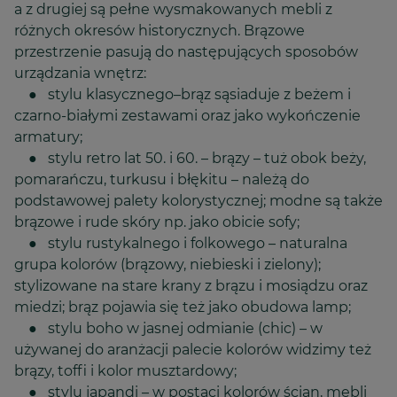
a z drugiej są pełne wysmakowanych mebli z
różnych okresów historycznych. Brązowe
przestrzenie pasują do następujących sposobów
urządzania wnętrz:
● stylu klasycznego–brąz sąsiaduje z beżem i
czarno-białymi zestawami oraz jako wykończenie
armatury;
● stylu retro lat 50. i 60. – brązy – tuż obok beży,
pomarańczu, turkusu i błękitu – należą do
podstawowej palety kolorystycznej; modne są także
brązowe i rude skóry np. jako obicie sofy;
● stylu rustykalnego i folkowego – naturalna
grupa kolorów (brązowy, niebieski i zielony);
stylizowane na stare krany z brązu i mosiądzu oraz
miedzi; brąz pojawia się też jako obudowa lamp;
● stylu boho w jasnej odmianie (chic) – w
używanej do aranżacji palecie kolorów widzimy też
brązy, toffi i kolor musztardowy;
● stylu japandi – w postaci kolorów ścian, mebli