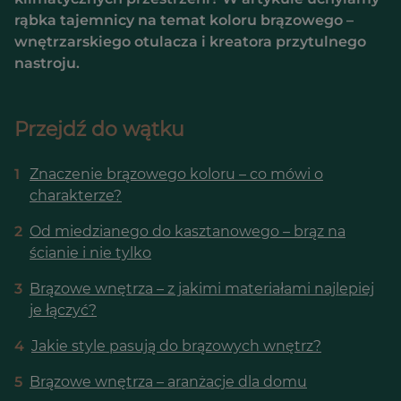
rąbka tajemnicy na temat koloru brązowego –
wnętrzarskiego otulacza i kreatora przytulnego
nastroju.
Przejdź do wątku
1
Znaczenie brązowego koloru – co mówi o
charakterze?
2
Od miedzianego do kasztanowego – brąz na
ścianie i nie tylko
3
Brązowe wnętrza – z jakimi materiałami najlepiej
je łączyć?
4
Jakie style pasują do brązowych wnętrz?
5
Brązowe wnętrza – aranżacje dla domu