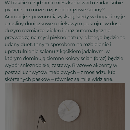
W trakcie urządzania mieszkania warto zadać sobie
pytanie, co może rozjaśnić brązowe ściany?
Aranżacje z pewnością zyskają, kiedy wzbogacimy je
o rośliny doniczkowe o ciekawym pokroju i w dość
dużym rozmiarze. Zieleń i brąz automatycznie
przywodzą na myśl piękno natury, dlatego będzie to
udany duet. Innym sposobem na rozbielenie i
uprzytulnienie salonu z kącikiem jadalnym, w
którym dominują ciemne kolory ścian (brąz) będzie
wybór śnieżnobiałej zastawy. Brązowe akcenty w
postaci uchwytów meblowych – z mosiądzu lub
skórzanych pasków – również są mile widziane.