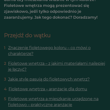
Fioletowe wnętrza mogą prezentować się
zjawiskowo, jeśli tylko odpowiednio je
zaaranżujemy. Jak tego dokonać? Doradzamy!
Przejdź do wątku
1
Znaczenie fioletowego koloru – co mówi o
charakterze?
2
Fioletowe wnętrza – z jakimi materiałami najlepiej
je łączyć?
3
Jakie style pasują do fioletowych wnętrz?
4
Fioletowe wnętrza – aranżacje dla domu
5
Fioletowe wnętrza a mieszkanie urządzone na
fioletowo – praktyczne aranżacje