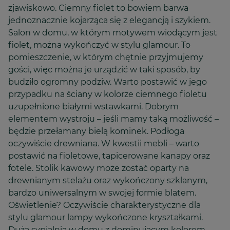
zjawiskowo. Ciemny fiolet to bowiem barwa
jednoznacznie kojarząca się z elegancją i szykiem.
Salon w domu, w którym motywem wiodącym jest
fiolet, można wykończyć w stylu glamour. To
pomieszczenie, w którym chętnie przyjmujemy
gości, więc można je urządzić w taki sposób, by
budziło ogromny podziw. Warto postawić w jego
przypadku na ściany w kolorze ciemnego fioletu
uzupełnione białymi wstawkami. Dobrym
elementem wystroju – jeśli mamy taką możliwość –
będzie przełamany bielą kominek. Podłoga
oczywiście drewniana. W kwestii mebli – warto
postawić na fioletowe, tapicerowane kanapy oraz
fotele. Stolik kawowy może zostać oparty na
drewnianym stelażu oraz wykończony szklanym,
bardzo uniwersalnym w swojej formie blatem.
Oświetlenie? Oczywiście charakterystyczne dla
stylu glamour lampy wykończone kryształkami.
Duża sypialnia w domu z dominującym kolorem