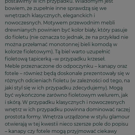
postawimy w ich przypadku. Wiadomym jest
bowiem, że zupełnie inne sprawdzą się we
wnętrzach klasycznych, eleganckich i
nowoczesnych. Motywem przewodnim mebli
drewnianych powinien być kolor biały, który pasuje
do fioletu (nie oznacza to jednak, że na przykład nie
można przełamać monotonnej bieli komodą w
kolorze fioletowym). Tą biel warto uzupełnić
fioletową tapicerką –w przypadku krzeseł.
Meble przeznaczone do odpoczynku – kanapy oraz
fotele – również będą doskonale prezentowały się w
różnych odcieniach fioletu (w zależności od tego, na
jaki styl się w ich przypadku zdecydujemy). Mogą
być wykończone zarówno fioletowym welurem, jak
i skórą. W przypadku klasycznych i nowoczesnych
wnętrz w ich przypadku powinna dominować raczej
prostota formy. Wnętrza urządzone w stylu glamour
otwierają w tej kwestii nieco szersze pole do popisu
– kanapy czy fotele mogą przyjmować ciekawy