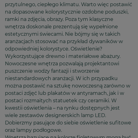
przytulnego, ciepłego klimatu. Warto więc postawić
na dopasowane kolorystycznie ozdobne poduszki,
ramki na zdjęcia, obrazy. Poza tym klasyczne
wnętrza doskonale prezentują się wypełnione
estetycznymi świecami. Nie bójmy się w takich
aranżacjach stosować na przykład dywaników w
odpowiedniej kolorystyce. Oświetlenie?
Wykorzystujące drewno i materiałowe abażury.
Nowoczesne wnętrza pozwalają projektantowi
puszczenie wodzy fantazji i stworzenie
niestandardowych aranżacji. W ich przypadku
można postawić na sztukę nowoczesną zarówno w
postaci zdjęć lub plakatów w antyramach, jak i w
postaci rozmaitych statuetek czy ceramiki. W
kwestii oświetlenia – na rynku dostępnych jest
wiele zestawów designerskich lamp LED.
Dobierzmy pasujące do siebie oświetlenie sufitowe
oraz lampy podłogowe.
Wnętrza bazujące na kolorze fioletowym mogą być