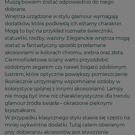
Muszą bowiem zostać odpowiednio do niego
dobrane.
Wnętrza urządzone w stylu glamour wymagają
dodatków, które podkreślą ich elitarny charakter.
Mogą to być na przykład rozmaite świeczniki,
statuetki, rzeźby, wazony. Eleganckie wnętrza mogą
zostać w fantastyczny sposób przełamane
akcesoriami w kolorach chromu, srebra oraz złota.
Ciemnofioletowe ściany warto przyozdobić
ozdobnym zegarem czy nawet bogato zdobionym
lustrem, które optycznie powiększy pomieszczenie
(koniecznie utrzymajmy wspomniane ozdoby w
kolorystyce spójnej z innymi akcesoriami). Lampy
nie mogą być inne niż charakterystyczne dla trendu
glamour źródła światła – okraszone pięknymi
kryształkami.
W przypadku klasycznego stylu stawia się często na
mniej wykwintne dodatki. Tutaj celem obieranym
przy dobieraniu akcesoriów jest stworzenie