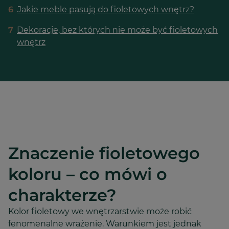
6
Jakie meble pasują do fioletowych wnętrz?
7
Dekoracje, bez których nie może być fioletowych
wnętrz
Znaczenie fioletowego
koloru – co mówi o
charakterze?
Kolor fioletowy we wnętrzarstwie może robić
fenomenalne wrażenie. Warunkiem jest jednak