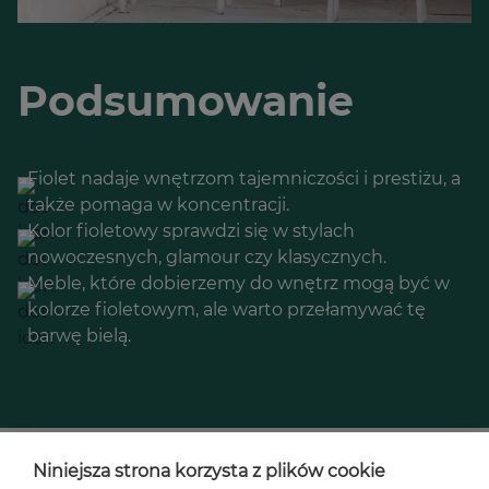
Podsumowanie
Fiolet nadaje wnętrzom tajemniczości i prestiżu, a
także pomaga w koncentracji.
Kolor fioletowy sprawdzi się w stylach
nowoczesnych, glamour czy klasycznych.
Meble, które dobierzemy do wnętrz mogą być w
kolorze fioletowym, ale warto przełamywać tę
barwę bielą.
Niniejsza strona korzysta z plików cookie