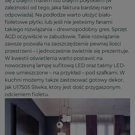
się z białym matem lub białym połyskiem (w
zależności od tego, jaka faktura bardziej nam
odpowiada). Na podłodze warto ułożyć biało-
fioletowe płytki, lub jeśli nie jesteśmy fanami
takiego rozwiązania – drewnopodobny gres. Sprzęt
AGD oczywiście w zabudowie. Takie rozwiązanie
zawsze pozwala na zaoszczędzenie pewnej ilości
przestrzeni – i jednocześnie świetnie się prezentuje.
W kwestii oświetlenia warto postawić na
nowoczesną lampę sufitową LED oraz taśmy LED-
owe umieszczone – na przykład – pod szafkami. W
kuchni możemy także zastosować gotowy dekor,
jak U17505 Śliwka, który jest dość przygaszonym
odcieniem fioletu.