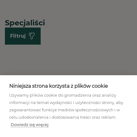
Specjaliści
Filtruj
Niniejsza strona korzysta z plików cookie
Używamy plików cookie do gromadzenia oraz analizy
informacji na temat wydajności i użyteczności strony, aby
Regulamin akcji promocyjnej
zagwarantować funkcje mediów społecznościowych i w
Polityka prywatności
celu udoskonalenia i dostosowania treści oraz reklam.
Regulamin
Dowiedz się więcej
Mapa stron
Ustawienia plików cookies