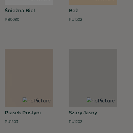
Śnieżna Biel
Beż
PB0090
PU1502
Piasek Pustyni
Szary Jasny
PU1503
PU1202