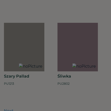
Szary Pallad
Śliwka
PU1213
PU2802
Next