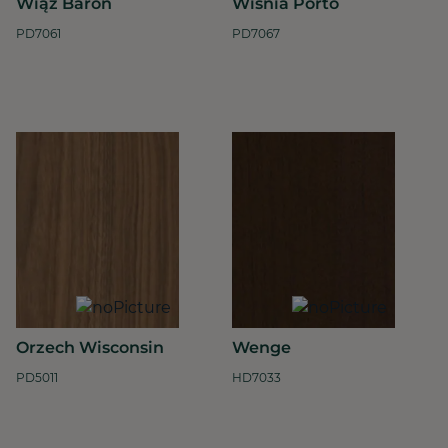
Wiąz Baron
Wiśnia Porto
PD7061
PD7067
Orzech Wisconsin
Wenge
PD5011
HD7033