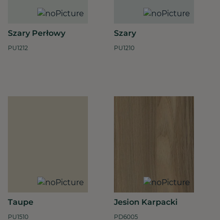
Szary Perłowy
Szary
PU1212
PU1210
Taupe
Jesion Karpacki
PU1510
PD6005