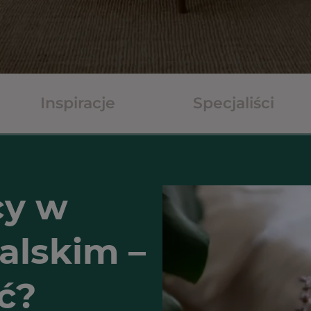
Inspiracje
Specjaliści
cy w
alskim –
ć?