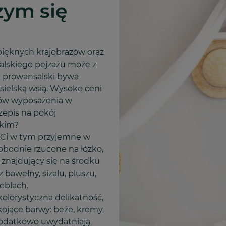
zym się
pięknych krajobrazów oraz
alskiego pejzażu może z
yl prowansalski bywa
sielską wsią. Wysoko ceni
tów wyposażenia w
zepis na pokój
skim?
ą Ci w tym przyjemne w
obodnie rzucone na łóżko,
znajdujący się na środku
bawełny, sizalu, pluszu,
eblach.
kolorystyczna delikatność,
ojące barwy: beże, kremy,
re dodatkowo uwydatniają