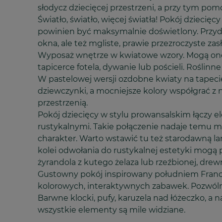
słodycz dziecięcej przestrzeni, a przy tym pom
Światło, światło, więcej światła! Pokój dziecię
powinien być maksymalnie doświetlony. Przyd
okna, ale też mgliste, prawie przezroczyste zasł
Wyposaż wnętrze w kwiatowe wzory. Mogą one 
tapicerce fotela, dywanie lub pościeli. Roślinn
W pastelowej wersji ozdobne kwiaty na tapec
dziewczynki, a mocniejsze kolory współgrać z n
przestrzenią.
Pokój dziecięcy w stylu prowansalskim łączy e
rustykalnymi. Takie połączenie nadaje temu 
charakter. Warto wstawić tu też starodawną la
kolei odwołania do rustykalnej estetyki mogą p
żyrandola z kutego żelaza lub rzeźbionej, drew
Gustowny pokój inspirowany południem Francj
kolorowych, interaktywnych zabawek. Pozwól
Barwne klocki, pufy, karuzela nad łóżeczko, a n
wszystkie elementy są mile widziane.