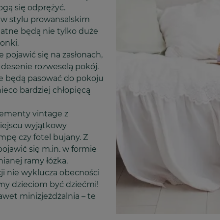
ogą się odprężyć.
cy w stylu prowansalskim
atne będą nie tylko duże
onki.
pojawić się na zasłonach,
e desenie rozweselą pokój.
ie będą pasować do pokoju
ieco bardziej chłopięcą
lementy vintage z
miejscu wyjątkowy
mpę czy fotel bujany. Z
ojawić się m.in. w formie
nianej ramy łóżka.
i nie wyklucza obecności
my dzieciom być dziećmi!
awet minizjeżdżalnia – te