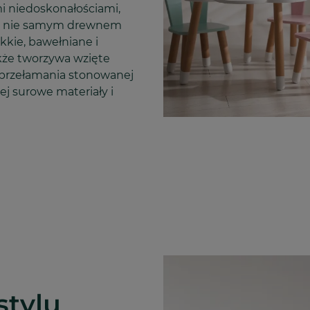
i niedoskonałościami,
ie nie samym drewnem
kkie, bawełniane i
akże tworzywa wzięte
Dla przełamania stonowanej
j surowe materiały i
stylu