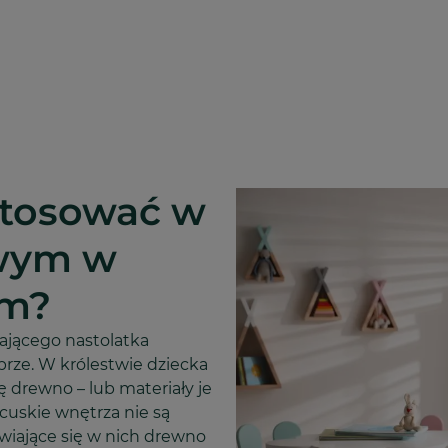
stosować w
owym w
im?
tającego nastolatka
brze. W królestwie dziecka
ę drewno – lub materiały je
ncuskie wnętrza nie są
awiające się w nich drewno