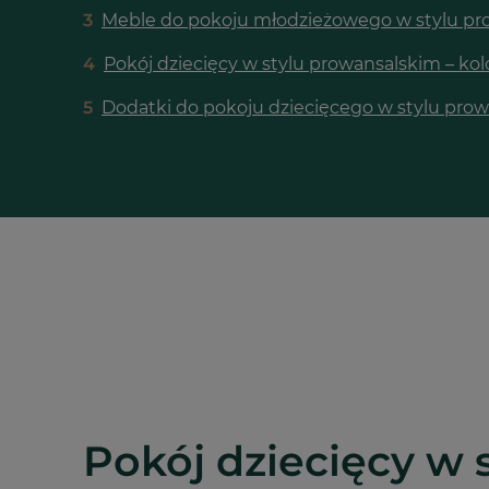
3
Meble do pokoju młodzieżowego w stylu pr
4
Pokój dziecięcy w stylu prowansalskim – kol
5
Dodatki do pokoju dziecięcego w stylu pro
Pokój dziecięcy w 