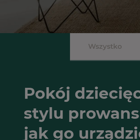
Wszystko
Pokój dziecię
stylu prowans
jak go urządzi