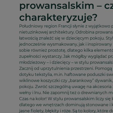
prowansalskim – c
charakteryzuje?
Południowy region Francji słynie z wyjątkowo 
nietuzinkowej architektury. Odrobina prowans
łatwością znaleźć się w dziecięcym pokoju. St
jednocześnie wysmakowany, jak i inspirowany 
sobie również prostotę, dlatego kilka elemen
zupełności wystarczy. Jak mógłby wyglądać pr
młodzieżowy – i dziecięcy – w stylu prowansal
Zacznij od uprzytulnienia przestrzeni. Pomog
dotyku tekstylia, m.in. haftowane poduszki sw
wiklinowe koszyczki czy „barankowy” dywanik, 
pokoju. Zwróć szczególną uwagę na akcesoria z 
wełny i lnu. Nie zapomnij też o drewnianych m
Czas na kolor! W stylu prowansalskim liczy się 
dlatego we wnętrzach dominują stonowane i k
jasne fiolety, błękity i róże. Są to kolory, któ