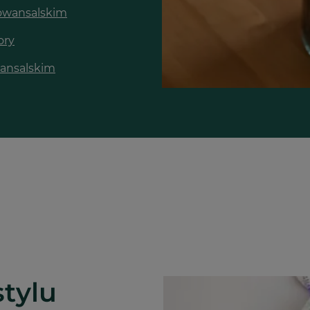
owansalskim
ory
wansalskim
stylu