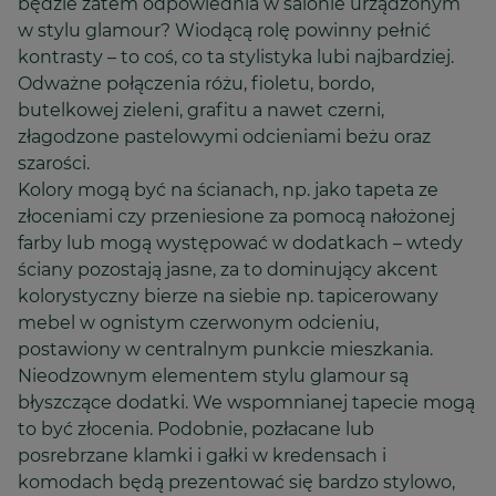
będzie zatem odpowiednia w salonie urządzonym
w stylu glamour? Wiodącą rolę powinny pełnić
kontrasty – to coś, co ta stylistyka lubi najbardziej.
Odważne połączenia różu, fioletu, bordo,
butelkowej zieleni, grafitu a nawet czerni,
złagodzone pastelowymi odcieniami beżu oraz
szarości.
Kolory mogą być na ścianach, np. jako tapeta ze
złoceniami czy przeniesione za pomocą nałożonej
farby lub mogą występować w dodatkach – wtedy
ściany pozostają jasne, za to dominujący akcent
kolorystyczny bierze na siebie np. tapicerowany
mebel w ognistym czerwonym odcieniu,
postawiony w centralnym punkcie mieszkania.
Nieodzownym elementem stylu glamour są
błyszczące dodatki. We wspomnianej tapecie mogą
to być złocenia. Podobnie, pozłacane lub
posrebrzane klamki i gałki w kredensach i
komodach będą prezentować się bardzo stylowo,