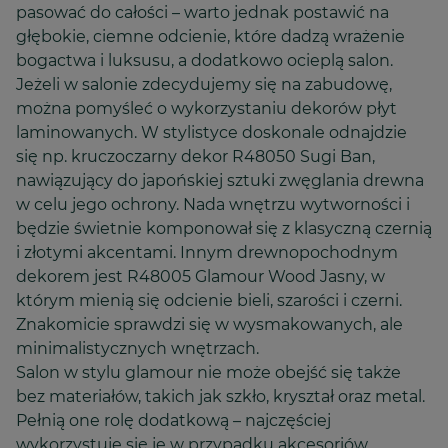
pasować do całości – warto jednak postawić na
głębokie, ciemne odcienie, które dadzą wrażenie
bogactwa i luksusu, a dodatkowo ocieplą salon.
Jeżeli w salonie zdecydujemy się na zabudowę,
można pomyśleć o wykorzystaniu dekorów płyt
laminowanych. W stylistyce doskonale odnajdzie
się np. kruczoczarny dekor R48050 Sugi Ban,
nawiązujący do japońskiej sztuki zwęglania drewna
w celu jego ochrony. Nada wnętrzu wytworności i
będzie świetnie komponował się z klasyczną czernią
i złotymi akcentami. Innym drewnopochodnym
dekorem jest R48005 Glamour Wood Jasny, w
którym mienią się odcienie bieli, szarości i czerni.
Znakomicie sprawdzi się w wysmakowanych, ale
minimalistycznych wnętrzach.
Salon w stylu glamour nie może obejść się także
bez materiałów, takich jak szkło, kryształ oraz metal.
Pełnią one rolę dodatkową – najczęściej
wykorzystuje się je w przypadku akcesoriów