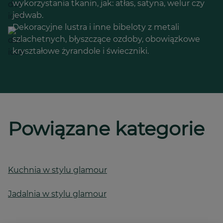
wykorzystania tkanin, jak: atłas, satyna, welur czy
jedwab.
Dekoracyjne lustra i inne bibeloty z metali
szlachetnych, błyszczące ozdoby, obowiązkowe
kryształowe żyrandole i świeczniki.
Powiązane kategorie
Kuchnia w stylu glamour
Jadalnia w stylu glamour