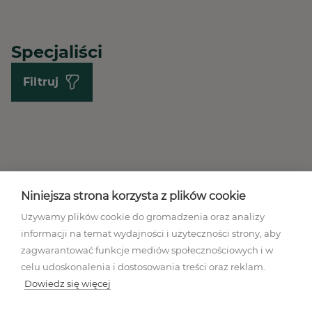
Specjaliści
Filtruj
Niniejsza strona korzysta z plików cookie
Używamy plików cookie do gromadzenia oraz analizy
informacji na temat wydajności i użyteczności strony, aby
Regulamin akcji promocyjnej
zagwarantować funkcje mediów społecznościowych i w
Polityka prywatności
celu udoskonalenia i dostosowania treści oraz reklam.
Regulamin
Dowiedz się więcej
Mapa stron
Ustawienia plików cookies