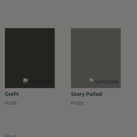
Grafit
Szary Pallad
PU1211
PU1213
Next