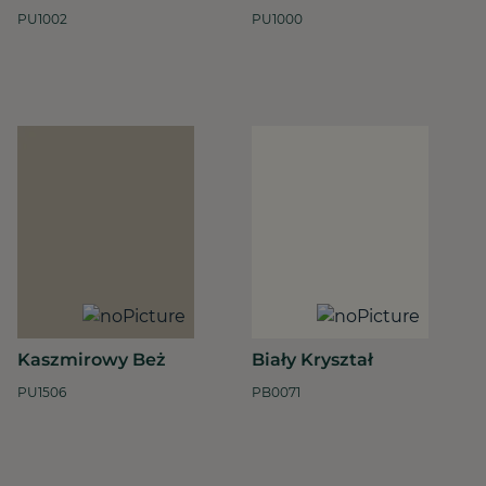
PU1002
PU1000
Kaszmirowy Beż
Biały Kryształ
PU1506
PB0071