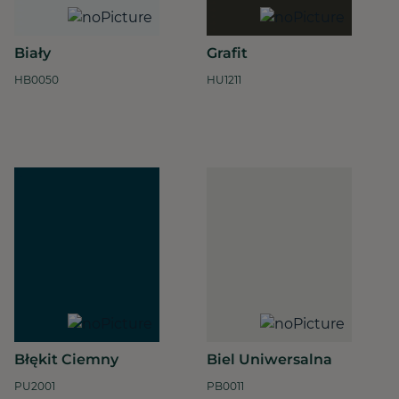
Biały
Grafit
HB0050
HU1211
Błękit Ciemny
Biel Uniwersalna
PU2001
PB0011