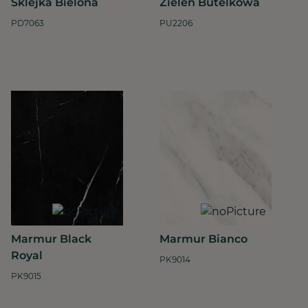
Sklejka Bielona
Zieleń Butelkowa
PD7063
PU2206
Marmur Black
Marmur Bianco
Royal
PK9014
PK9015