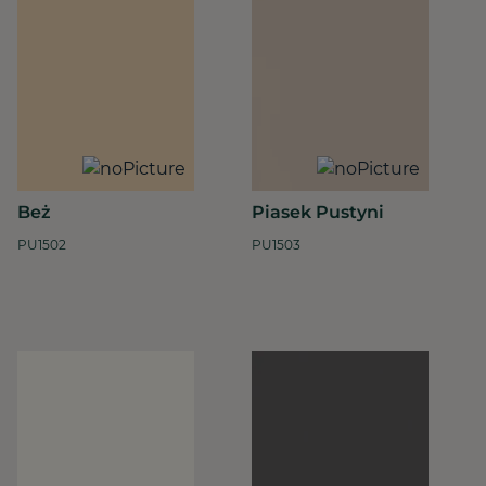
Beż
Piasek Pustyni
PU1502
PU1503