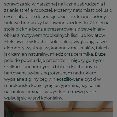
sprawdza się w narażonej na liczne zabrudzenia i
zalanie strefie roboczej. Możemy natomiast pokusić
się o naturalne dekoracje okienne: lniane zasłony,
tiulowe firanki czy haftowane zazdrostki. Z kolei na
stole pięknie będzie prezentował się bawełniany
obrus z motywem tropikalnych liści lub kwiatów.
Efektownie w kuchni kolonialnej wyglądają także
elementy wystroju wykonane z materiałów, takich
jak kamień naturalny, miedź oraz ceramika. Duże
pole do popisu daje przestrzeń między górnymi
szafkami kuchennymi a blatem kuchennym –
hartowana szyba z egzotycznym nadrukiem,
wypalane z gliny cegły, nieoszlifowane płytki w
marokańską koniczynę, przypominający kamień
naturalny laminat - wszystkie te rozwiązanie
wpisują się w styl kolonialny.