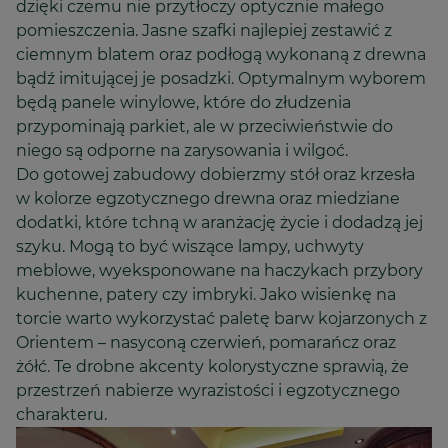
dzięki czemu nie przytłoczy optycznie małego
pomieszczenia. Jasne szafki najlepiej zestawić z
ciemnym blatem oraz podłogą wykonaną z drewna
bądź imitującej je posadzki. Optymalnym wyborem
będą panele winylowe, które do złudzenia
przypominają parkiet, ale w przeciwieństwie do
niego są odporne na zarysowania i wilgoć.
Do gotowej zabudowy dobierzmy stół oraz krzesła
w kolorze egzotycznego drewna oraz miedziane
dodatki, które tchną w aranżację życie i dodadzą jej
szyku. Mogą to być wiszące lampy, uchwyty
meblowe, wyeksponowane na haczykach przybory
kuchenne, patery czy imbryki. Jako wisienkę na
torcie warto wykorzystać paletę barw kojarzonych z
Orientem – nasyconą czerwień, pomarańcz oraz
żółć. Te drobne akcenty kolorystyczne sprawią, że
przestrzeń nabierze wyrazistości i egzotycznego
charakteru.