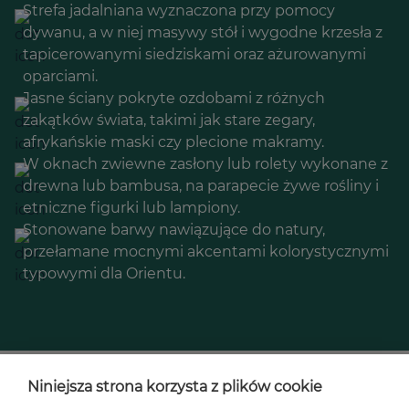
Strefa jadalniana wyznaczona przy pomocy
dywanu, a w niej masywy stół i wygodne krzesła z
tapicerowanymi siedziskami oraz ażurowanymi
oparciami.
Jasne ściany pokryte ozdobami z różnych
zakątków świata, takimi jak stare zegary,
afrykańskie maski czy plecione makramy.
W oknach zwiewne zasłony lub rolety wykonane z
drewna lub bambusa, na parapecie żywe rośliny i
etniczne figurki lub lampiony.
Stonowane barwy nawiązujące do natury,
przełamane mocnymi akcentami kolorystycznymi
typowymi dla Orientu.
Niniejsza strona korzysta z plików cookie