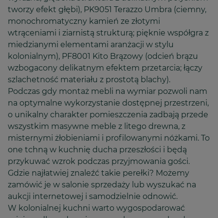
tworzy efekt głębi), PK9051 Terazzo Umbra (ciemny,
monochromatyczny kamień ze złotymi
wtrąceniami i ziarnistą strukturą; pięknie współgra z
miedzianymi elementami aranżacji w stylu
kolonialnym), PF8001 Kito Brązowy (odcień brązu
wzbogacony delikatnym efektem przetarcia; łączy
szlachetność materiału z prostotą blachy).
Podczas gdy montaż mebli na wymiar pozwoli nam
na optymalne wykorzystanie dostępnej przestrzeni,
o unikalny charakter pomieszczenia zadbają przede
wszystkim masywne meble z litego drewna, z
misternymi żłobieniami i profilowanymi nóżkami. To
one tchną w kuchnię ducha przeszłości i będą
przykuwać wzrok podczas przyjmowania gości.
Gdzie najłatwiej znaleźć takie perełki? Możemy
zamówić je w salonie sprzedaży lub wyszukać na
aukcji internetowej i samodzielnie odnowić.
W kolonialnej kuchni warto wygospodarować