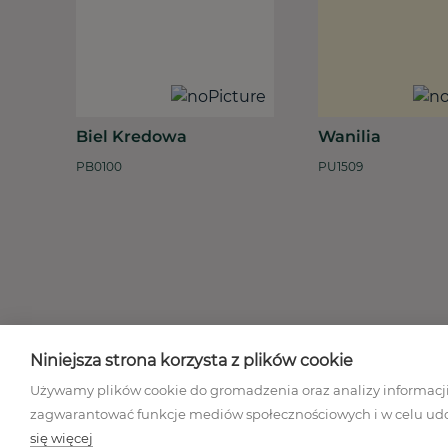
Biel Kredowa
Wanilia
PB0100
PU1509
Niniejsza strona korzysta z plików cookie
Regulamin 
Używamy plików cookie do gromadzenia oraz analizy informacji 
zagwarantować funkcje mediów społecznościowych i w celu udos
się więcej