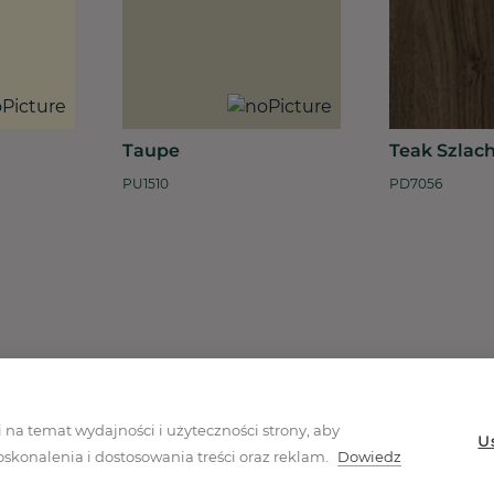
Taupe
Teak Szlac
PU1510
PD7056
akcji promocyjnej
Polityka prywatności
Regulamin
Mapa 
na temat wydajności i użyteczności strony, aby
U
konalenia i dostosowania treści oraz reklam.
Dowiedz