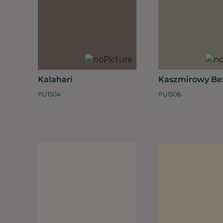
Kalahari
Kaszmirowy Be
PU1504
PU1506