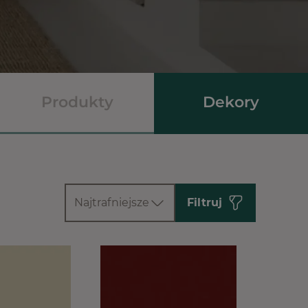
Produkty
Dekory
Najtrafniejsze
Filtruj