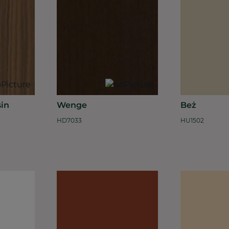
in
Wenge
Beż
HD7033
HU1502