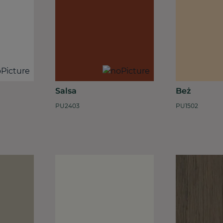
Salsa
Beż
PU2403
PU1502