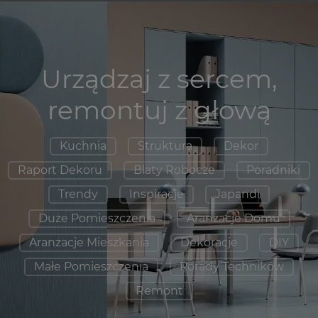
Urządzaj z sercem,
remontuj z głową
Kuchnia
Struktura
Dekor
Raport Dekoru
Blaty Robocze
Poradniki
Trendy
Inspiracje
Japandi
Duże Pomieszczenia
Aranżacje Domu
Aranżacje Mieszkania
Dekoracje
DIY
Małe Pomieszczenia
Porady Techników
Remont