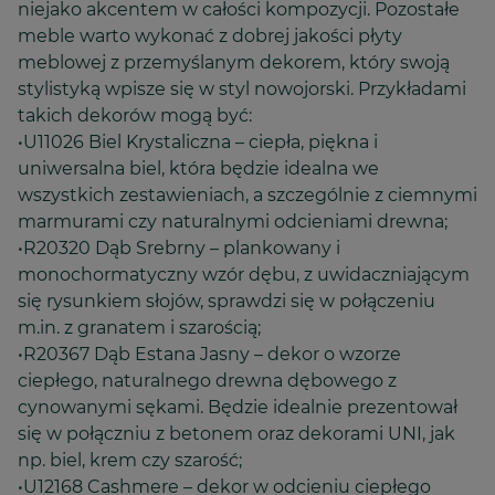
niejako akcentem w całości kompozycji. Pozostałe
meble warto wykonać z dobrej jakości płyty
meblowej z przemyślanym dekorem, który swoją
stylistyką wpisze się w styl nowojorski. Przykładami
takich dekorów mogą być:
•U11026 Biel Krystaliczna – ciepła, piękna i
uniwersalna biel, która będzie idealna we
wszystkich zestawieniach, a szczególnie z ciemnymi
marmurami czy naturalnymi odcieniami drewna;
•R20320 Dąb Srebrny – plankowany i
monochormatyczny wzór dębu, z uwidaczniającym
się rysunkiem słojów, sprawdzi się w połączeniu
m.in. z granatem i szarością;
•R20367 Dąb Estana Jasny – dekor o wzorze
ciepłego, naturalnego drewna dębowego z
cynowanymi sękami. Będzie idealnie prezentował
się w połączniu z betonem oraz dekorami UNI, jak
np. biel, krem czy szarość;
•U12168 Cashmere – dekor w odcieniu ciepłego