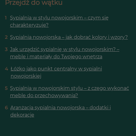
Przejdź do wątku
1
Sypialnia w stylu nowojorskim – czym się
charakteryzuje?
2
Sypialnia nowojorska – jak dobrać kolory i wzory?
3
Jak urządzić sypialnię w stylu nowojorskim? –
meble i materiały do Twojego wnętrza
4
Łóżko jako punkt centralny w sypialni
nowojorskiej
5
Sypialnia w nowojorskim stylu – z czego wykonać
meble do przechowywania?
6
Aranżacja sypialnia nowojorska – dodatki i
dekoracje