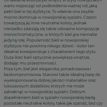
Omawianie kolorystyki wnętrz w stylu nowojorskim
warto rozpocząć od podkreślenia ważnej roli, jaką
pełni biel w tej stylistyce. To właśnie ona zwykle
mocno dominuje w nowojorskiej sypialni. Często
towarzyszą jej inne neutralne kolory, jednak
nierzadko zdarzają się także odważne kompozycje
monochromatyczne, w których biel gra niemalże
jedyną rolę. Popularność bieli w nowojorskiej
stylistyce nie powinna nikogo dziwić – kolor ten
idealnie koresponduje z charakterem tego stylu.
Duża ilość bieli optycznie powiększa wnętrze,
dodając mu przestronności.
Poza tym, biel jest elegancka, ponadczasowa i
bezkompromisowa. Stanowi także idealną bazę do
wyeksponowania dobrej jakości materiałów oraz
luksusowych dodatków, których nie może
zabraknąć w nowojorskiej sypialni. Dobrym
dopełnieniem bieli w sypialni nowojorskiej będą
pozostałe neutralne kolory, takie jak szarość, beż czy