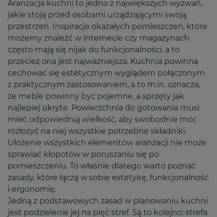
Aranżacja kuchni to jedno z największych wyzwań,
jakie stoją przed osobami urządzającymi swoją
przestrzeń. Inspiracje okazałych pomieszczeń, które
możemy znaleźć w internecie czy magazynach
często mają się nijak do funkcjonalności, a to
przecież ona jest najważniejsza. Kuchnia powinna
cechować się estetycznym wyglądem połączonym
z praktycznym zastosowaniem, a to m.in. oznacza,
że meble powinny być pojemne, a sprzęty jak
najlepiej ukryte. Powierzchnia do gotowania musi
mieć odpowiednią wielkość, aby swobodnie móc
rozłożyć na niej wszystkie potrzebne składniki.
Ułożenie wszystkich elementów aranżacji nie może
sprawiać kłopotów w poruszaniu się po
pomieszczeniu. To właśnie dlatego warto poznać
zasady, które łączą w sobie estetykę, funkcjonalność
i ergonomię.
Jedną z podstawowych zasad w planowaniu kuchni
jest podzielenie jej na pięć stref. Są to kolejno: strefa