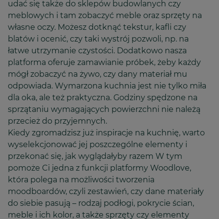
udać się także do sklepów budowlanych czy
meblowych i tam zobaczyć meble oraz sprzęty na
własne oczy. Możesz dotknąć tekstur, kafli czy
blatów i ocenić, czy taki wystrój pozwoli, np. na
łatwe utrzymanie czystości. Dodatkowo nasza
platforma oferuje zamawianie próbek, żeby każdy
mógł zobaczyć na żywo, czy dany materiał mu
odpowiada. Wymarzona kuchnia jest nie tylko miła
dla oka, ale też praktyczna. Godziny spędzone na
sprzątaniu wymagających powierzchni nie należą
przecież do przyjemnych.
Kiedy zgromadzisz już inspiracje na kuchnię, warto
wyselekcjonować jej poszczególne elementy i
przekonać się, jak wyglądałyby razem W tym
pomoże Ci jedna z funkcji platformy Woodlove,
która polega na możliwości tworzenia
moodboardów, czyli zestawień, czy dane materiały
do siebie pasują – rodzaj podłogi, pokrycie ścian,
meble i ich kolor, a także sprzęty czy elementy