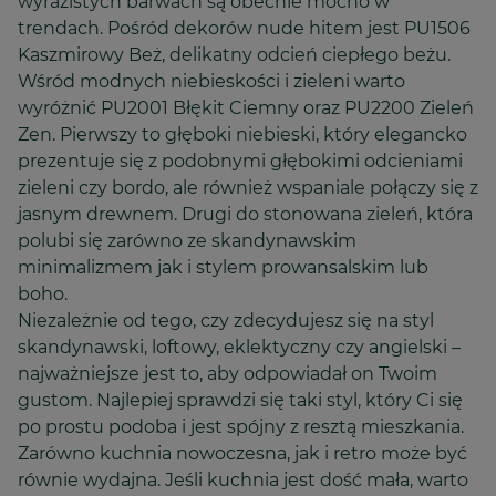
wyrazistych barwach są obecnie mocno w
trendach. Pośród dekorów nude hitem jest PU1506
Kaszmirowy Beż, delikatny odcień ciepłego beżu.
Wśród modnych niebieskości i zieleni warto
wyróżnić PU2001 Błękit Ciemny oraz PU2200 Zieleń
Zen. Pierwszy to głęboki niebieski, który elegancko
prezentuje się z podobnymi głębokimi odcieniami
zieleni czy bordo, ale również wspaniale połączy się z
jasnym drewnem. Drugi do stonowana zieleń, która
polubi się zarówno ze skandynawskim
minimalizmem jak i stylem prowansalskim lub
boho.
Niezależnie od tego, czy zdecydujesz się na styl
skandynawski, loftowy, eklektyczny czy angielski –
najważniejsze jest to, aby odpowiadał on Twoim
gustom. Najlepiej sprawdzi się taki styl, który Ci się
po prostu podoba i jest spójny z resztą mieszkania.
Zarówno kuchnia nowoczesna, jak i retro może być
równie wydajna. Jeśli kuchnia jest dość mała, warto